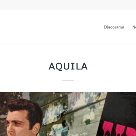
Discorama
N
AQUILA