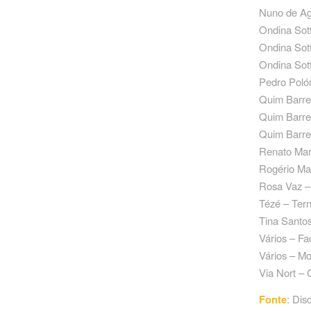
Nuno de Agu
Ondina Sott
Ondina Sott
Ondina Sott
Pedro Polón
Quim Barre
Quim Barrei
Quim Barrei
Renato Ma
Rogério Man
Rosa Vaz –
Tézé – Tern
Tina Santo
Vários – F
Vários – M
Via Nort – 
Fonte
: Dis