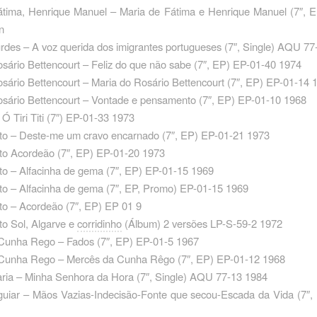
átima, Henrique Manuel – Maria de Fátima e Henrique Manuel ‎(7″, 
n
rdes – A voz querida dos imigrantes portugueses ‎(7″, Single) AQU 7
sário Bettencourt – Feliz do que não sabe ‎(7″, EP) EP-01-40 1974
sário Bettencourt – Maria do Rosário Bettencourt ‎(7″, EP) EP-01-14 
sário Bettencourt – Vontade e pensamento ‎(7″, EP) EP-01-10 1968
 Ó Tiri Titi ‎(7″) EP-01-33 1973
rto – Deste-me um cravo encarnado (7″, EP) EP-01-21 1973
to Acordeão ‎(7″, EP) EP-01-20 1973
to – Alfacinha de gema ‎(7″, EP) EP-01-15 1969
to – Alfacinha de gema ‎(7″, EP, Promo) EP-01-15 1969
to – Acordeão ‎(7″, EP) EP 01 9
to Sol, Algarve e
corridinho
(Álbum) 2 versões LP-S-59-2 1972
Cunha Rego – Fados ‎(7″, EP) EP-01-5 1967
Cunha Rego – Mercês da Cunha Rêgo ‎(7″, EP) EP-01-12 1968
ria – Minha Senhora da Hora ‎(7″, Single) AQU 77-13 1984
uiar – Mãos Vazias-Indecisão-Fonte que secou-Escada da Vida ‎(7″,