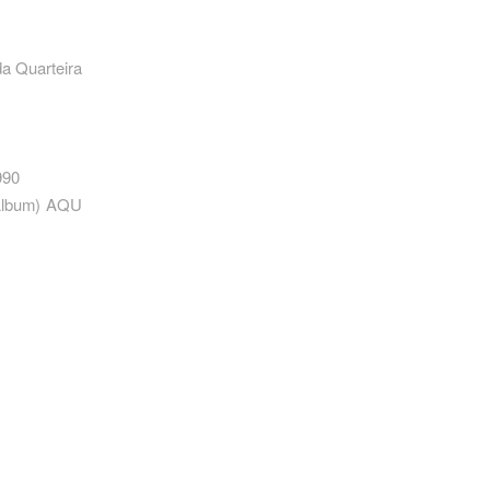
da Quarteira
990
 Álbum) AQU