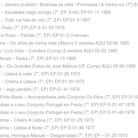
– Janeiro proibido / Boémias da viela / Promessa / A minha cor ‎(7″) 
 – Saudades trago comigo ‎(7″, EP, Emb) EP-01-11 1968
– Tudo me fala de nós ‎(7″, EP) EP-01-3 1967
–
Fado
‎(7″, EP) EP-S-01-52 1978
ra-Rosa – Partida ‎(7″, EP) EP-01-2 Unknown
eira – Os olhos de minha mãe (Álbum) 2 versões AQU 02-66 1985
o / Luís Góis – Coimbra (Comp) 2 versões AQU 02-52 1985
Morais – Fados ‎(7″, EP) EP-01-13 1969
a – Os Grandes Êxitos de José Malhoa ‎(LP, Comp) AQU 02-60 1985
s – Lisboa à noite ‎(7″, EP) EP-01-29 1973
 – Cheira a Lisboa ‎(7″, EP) EP-01-30 1973
 – Jogo perdido ‎(7″, EP) EP-01-41 1974
Pinto Basto – Acompanhada pelo
Conjunto
Os Ekos ‎(7″, EP) EP-01-
doso e o seu
Conjunto
Portugal em Festa ‎(7″, EP) EP-S-01-47 1978
doso e o seu
Conjunto
Portugal em Festa ‎(7″, EP) EP-S-01-49 1978
tima – Cheira A Lisboa ‎(7″, EP) EP-01-25 1973
tima – Lisboa à Noite ‎(7″, EP) EP-S-01-46 1977
tima, Henrique Manuel – Desgarradas ‎(7″, EP) EP – 01-23 1973