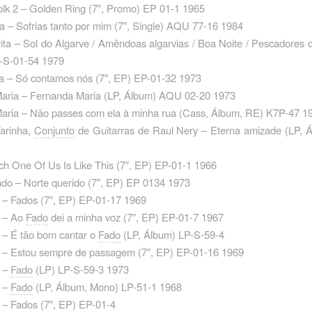
lk 2 – Golden Ring ‎(7″, Promo) EP 01-1 1965
la – Sofrias tanto por mim ‎(7″, Single) AQU 77-16 1984
ita – Sol do Algarve / Amêndoas algarvias / Boa Noite / Pescadores 
P-S-01-54 1979
a – Só contamos nós ‎(7″, EP) EP-01-32 1973
aria – Fernanda Maria ‎(LP, Álbum) AQU 02-20 1973
aria – Não passes com ela à minha rua ‎(Cass, Álbum, RE) K7P-47 1
arinha,
Conjunto
de Guitarras de Raul Nery – Eterna amizade ‎(LP,
ch One Of Us Is Like This ‎(7″, EP) EP-01-1 1966
ndo – Norte querido ‎(7″, EP) EP 0134 1973
– Fados ‎(7″, EP) EP-01-17 1969
 – Ao
Fado
dei a minha voz ‎(7″, EP) EP-01-7 1967
 – É tão bom cantar o
Fado
‎(LP, Álbum) LP-S-59-4
 – Estou sempre de passagem ‎(7″, EP) EP-01-16 1969
 –
Fado
‎(LP) LP-S-59-3 1973
 –
Fado
‎(LP, Álbum, Mono) LP-51-1 1968
– Fados ‎(7″, EP) EP-01-4