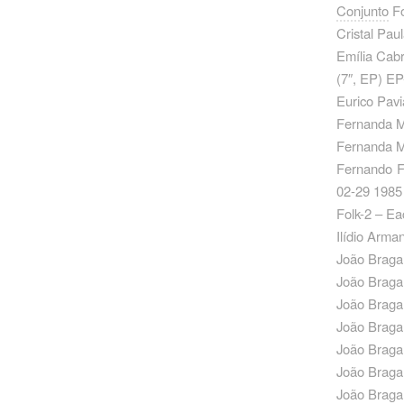
Conjunto
Fo
Cristal Pau
Emília Cabr
‎(7″, EP) E
Eurico Pavi
Fernanda M
Fernanda M
Fernando F
02-29 1985
Folk-2 – Ea
Ilídio Arma
João Braga 
João Braga
João Braga
João Braga
João Braga
João Braga
João Braga 