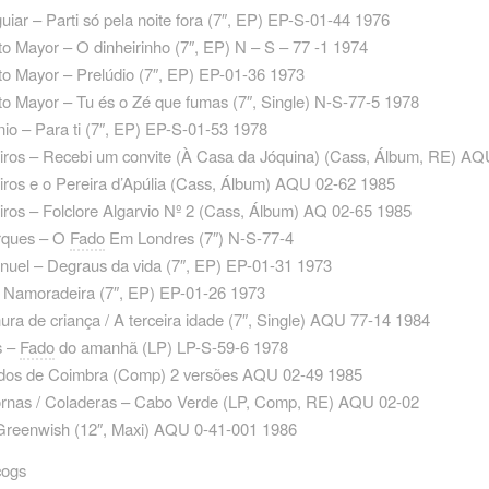
iar – Parti só pela noite fora ‎(7″, EP) EP-S-01-44 1976
o Mayor – O dinheirinho ‎(7″, EP) N – S – 77 -1 1974
o Mayor – Prelúdio ‎(7″, EP) EP-01-36 1973
o Mayor – Tu és o Zé que fumas ‎(7″, Single) N-S-77-5 1978
io – Para ti ‎(7″, EP) EP-S-01-53 1978
iros – Recebi um convite (À Casa da Jóquina) ‎(Cass, Álbum, RE) AQ
ros e o Pereira d’Apúlia ‎(Cass, Álbum) AQU 02-62 1985
ros – Folclore Algarvio Nº 2 ‎(Cass, Álbum) AQ 02-65 1985
rques – O
Fado
Em Londres ‎(7″) N-S-77-4
uel – Degraus da vida ‎(7″, EP) EP-01-31 1973
 Namoradeira ‎(7″, EP) EP-01-26 1973
ura de criança / A terceira idade ‎(7″, Single) AQU 77-14 1984
s –
Fado
do amanhã ‎(LP) LP-S-59-6 1978
ados de Coimbra (Comp) 2 versões AQU 02-49 1985
ornas / Coladeras – Cabo Verde ‎(LP, Comp, RE) AQU 02-02
Greenwish ‎(12″, Maxi) AQU 0-41-001 1986
cogs