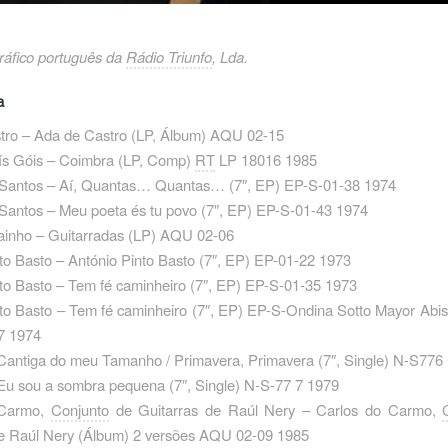
ráfico português da
Rádio Triunfo
, Lda.
a
tro – Ada de Castro ‎(LP, Álbum) AQU 02-15
ís Góis – Coimbra ‎(LP, Comp)
RT
LP 18016 1985
 Santos – Aí, Quantas… Quantas… ‎(7″, EP) EP-S-01-38 1974
Santos – Meu poeta és tu povo ‎(7″, EP) EP-S-01-43 1974
ainho – Guitarradas ‎(LP) AQU 02-06
to Basto – António Pinto Basto ‎(7″, EP) EP-01-22 1973
to Basto – Tem fé caminheiro ‎(7″, EP) EP-S-01-35 1973
to Basto – Tem fé caminheiro ‎(7″, EP) EP-S-Ondina Sotto Mayor Abis
7 1974
antiga do meu Tamanho / Primavera, Primavera ‎(7″, Single) N-S776
u sou a sombra pequena ‎(7″, Single) N-S-77 7 1979
 Carmo,
Conjunto
de Guitarras de Raúl Nery – Carlos do Carmo,
de Raúl Nery (Álbum) 2 versões AQU 02-09 1985