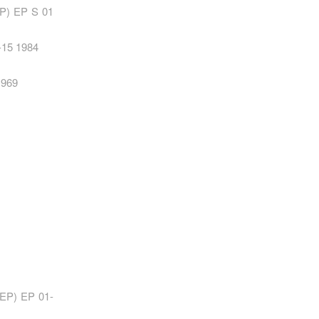
EP) EP S 01
7-15 1984
1969
 EP) EP 01-