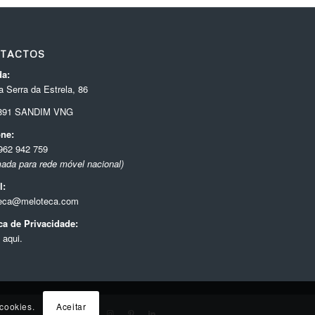
TACTOS
a:
 Serra da Estrela, 86
-891 SANDIM VNG
one:
962 942 759
ada para rede móvel nacional)
l:
eca@meloteca.com
ica de Privacidade:
 aqui.
Aceitar
 cookies.