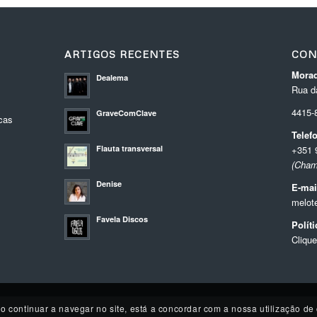
ARTIGOS RECENTES
CON
Morad
Dealema
Rua da
4415
GraveComClave
cas
Telef
Flauta transversal
+351 
(Cham
Denise
E-mai
melot
Favela Discos
Polít
Clique
Ao continuar a navegar no site, está a concordar com a nossa utilização de