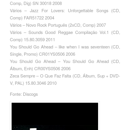
Comp, Dig) SN 30018 2008
Vários – Jazz For Lovers: Unforgettable Songs ‎(CD,
Comp) FAR51722 2004
Vários – Novo Rock Português ‎(2xCD, Comp) 2007
Vários – Sounds Good Reggae Compilação Vol.1 ‎(CD,
Comp) 15.80.3059 2011
You Should Go Ahead – like when I was seventeen (CD,
Single, Promo) CR01YS0506 2006
You Should Go Ahead – You Should Go Ahead ‎(CD,
Álbum, Enh) CR00YS0506 2006
Zeca Sempre – O Que Faz Falta ‎(CD, Álbum, Sup + DVD-
V, PAL) 15.80.3046 2010
Fonte: Discogs