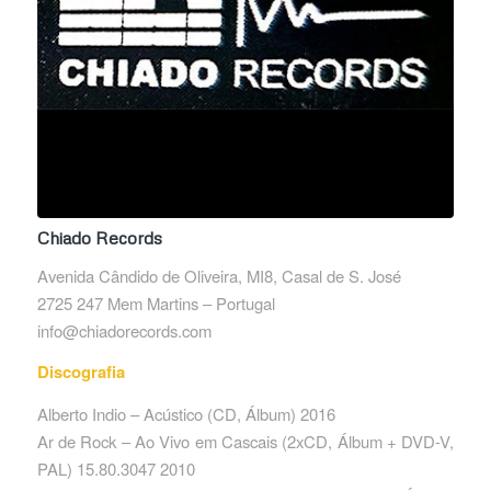
Chiado Records
Avenida Cândido de Oliveira, MI8, Casal de S. José
2725 247 Mem Martins – Portugal
info@chiadorecords.com
Discografia
Alberto Indio – Acústico ‎(CD, Álbum) 2016
Ar de Rock – Ao Vivo em Cascais ‎(2xCD, Álbum + DVD-V,
PAL) 15.80.3047 2010