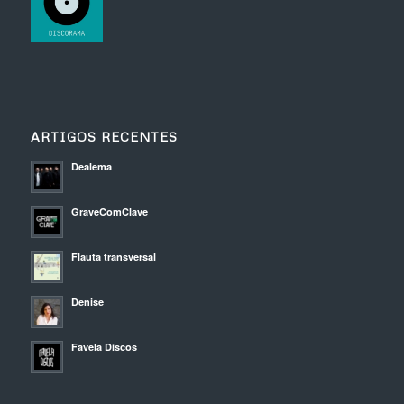
ARTIGOS RECENTES
Dealema
GraveComClave
Flauta transversal
Denise
Favela Discos