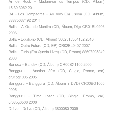
Ar de Rock – Mudam-se os Tempos ‎(CD, Álbum)
15.80.3062 2011
B4 – Los Compadres – Ao Vivo Em Lisboa ‎(CD, Álbum)
88875037492 2014
Balla – A Grande Mentira ‎(CD, Álbum, Dig) CR01BL0906
2006
Balla – Equilíbrio ‎(CD, Álbum) 5602515304182 2010
Balla – Outro Futuro ‎(CD, EP) CR02BL0407 2007
Balla – Tudo (Em Queda Livre) ‎(CD, Promo) 88697295342
2008
Bandex – Bandex ‎(CD, Álbum) CR00BX1105 2005
Bangguru – Another 80’s ‎(CD, Single, Promo, car)
cr01bg1005 2005
Bangguru – Bangguru ‎(CD, Álbum + DVD) CR00BG1005
2005
Bangguru – Time Loser ‎(CD, Single, Promo, car)
cr03bg0506 2006
Dr1ve – Dr1ve ‎(CD, Álbum) 3800080 2009