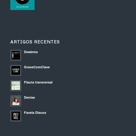
ARTIGOS RECENTES
Dealema
GraveComClave
Flauta transversal
Denise
Favela Discos