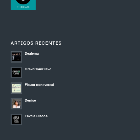
ARTIGOS RECENTES
Dealema
GraveComClave
Flauta transversal
Denise
Favela Discos