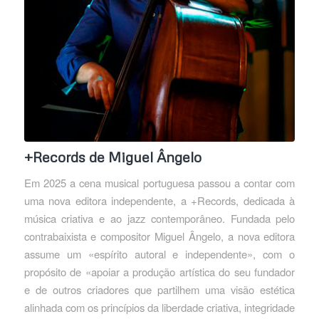
+Records de Miguel Ângelo
Em 2025 a cena musical portuguesa passou a contar com
uma nova editora independente, a +Records, dedicada à
música criativa e ao jazz contemporâneo. Fundada pelo
contrabaixista e compositor Miguel Ângelo, a nova editora
assume um «espírito autoral e independente», com o
propósito de «apoiar a produção artística do seu fundador
e de outros criadores que partilhem uma visão estética
alinhada com os princípios da liberdade criativa, integridade