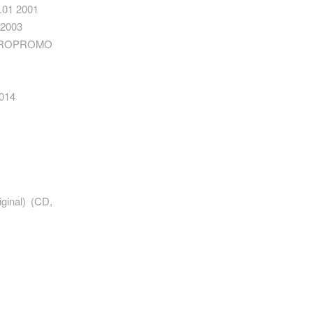
.01 2001
 2003
METROPROMO
2014
inal) ‎(CD,