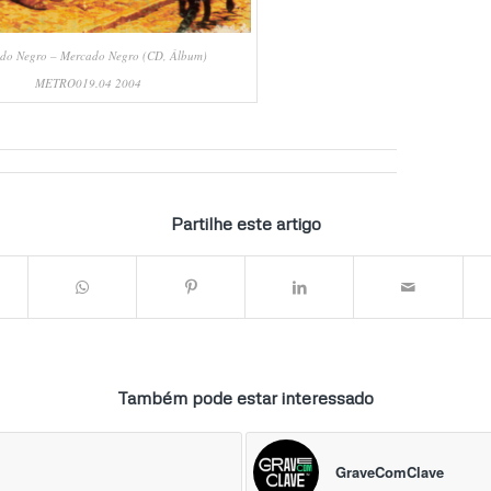
do Negro – Mercado Negro ‎(CD, Álbum)
METRO019.04 2004
Partilhe este artigo
Também pode estar interessado
GraveComClave