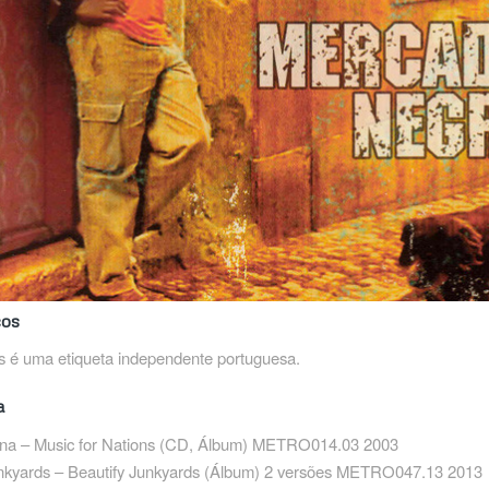
cos
s é uma etiqueta independente portuguesa.
a
ana – Music for Nations ‎(CD, Álbum) METRO014.03 2003
unkyards – Beautify Junkyards (Álbum) 2 versões METRO047.13 2013