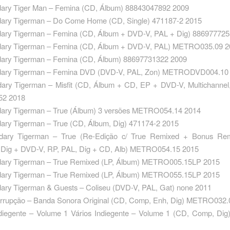
ary Tiger Man – Femina ‎(CD, Álbum) 88843047892 2009
ary Tigerman – Do Come Home ‎(CD, Single) 471187-2 2015
ary Tigerman – Femina ‎(CD, Álbum + DVD-V, PAL + Dig) 88697772
ary Tigerman – Femina ‎(CD, Álbum + DVD-V, PAL) METRO035.09 2
ary Tigerman – Femina ‎(CD, Álbum) 88697731322 2009
dary Tigerman – Femina DVD ‎(DVD-V, PAL, Zon) METRODVD004.10
ary Tigerman – Misfit ‎(CD, Álbum + CD, EP + DVD-V, Multichannel
52 2018
ary Tigerman – True (Álbum) 3 versões METRO054.14 2014
ary Tigerman – True ‎(CD, Álbum, Dig) 471174-2 2015
dary Tigerman – True (Re-Edição c/ True Remixed + Bonus Remi
 Dig + DVD-V, RP, PAL, Dig + CD, Alb) METRO054.15 2015
ary Tigerman – True Remixed ‎(LP, Álbum) METRO005.15LP 2015
ary Tigerman – True Remixed ‎(LP, Álbum) METRO055.15LP 2015
ary Tigerman & Guests – Coliseu ‎(DVD-V, PAL, Gat) none 2011
orrupção – Banda Sonora Original ‎(CD, Comp, Enh, Dig) METRO032.
ndiegente – Volume 1 Vários Indiegente – Volume 1 ‎(CD, Comp, D