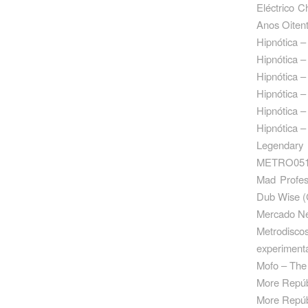
Eléctrico 
Anos Oiten
Hipnótica –
Hipnótica –
Hipnótica 
Hipnótica 
Hipnótica 
Hipnótica –
Legendary 
METRO051
Mad Profes
Dub Wise 
Mercado Ne
Metrodisco
experimenta
Mofo – The
More Repúb
More Repúb