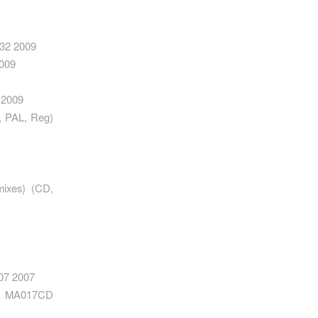
532 2009
009
 2009
, PAL, Reg)
xes) ‎(CD,
07 2007
ig) MA017CD