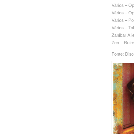
Vários – O
Vários – O
Vários – P
Vários – Ta
Zanibar Ali
Zen – Rule
Fonte: Dis