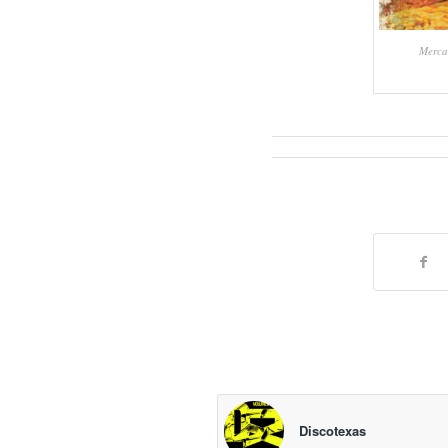
Merca
Discotexas