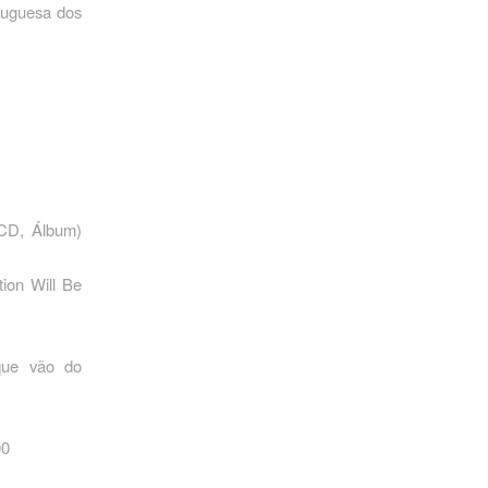
tuguesa dos
(CD, Álbum)
ion Will Be
 que vão do
00