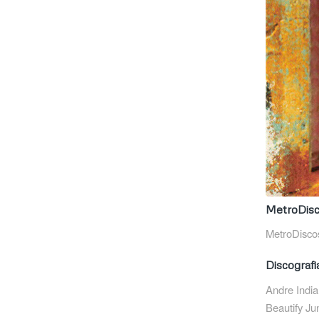
MetroDis
MetroDisco
Discografi
Andre Indi
Beautify J