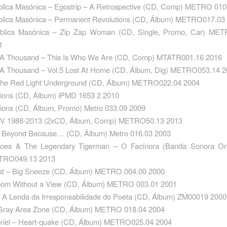
lica Masónica – Egostrip – A Retrospective (CD, Comp) METRO 010
lica Masónica – Permanent Revolutions (CD, Álbum) METRO017.03
blica Masónica – Zip Zap Woman ‎(CD, Single, Promo, Car) 
1
A Thousand – This Is Who We Are ‎(CD, Comp) MTATR001.16 2016
A Thousand – Vol.5 Lost At Home ‎(CD, Álbum, Dig) METRO053.14 
 The Red Light Underground ‎(CD, Álbum) METRO022.04 2004
ions ‎(CD, Álbum) iPMD 1653 2 2010
ions ‎(CD, Álbum, Promo) Metro 033.09 2009
V 1988-2013 ‎(2xCD, Álbum, Comp) METRO50.13 2013
– Beyond Because… ‎(CD, Álbum) Metro 016.03 2003
oes & The Legendary Tigerman – O Facínora (Banda Sonora Orig
TRO049.13 2013
at – Big Sneeze ‎(CD, Álbum) METRO 004.00 2000
om Without a View ‎(CD, Álbum) METRO 003.01 2001
 A Lenda da Irresponsabilidade do Poeta ‎(CD, Álbum) ZM00019 2000
– Gray Area Zone ‎(CD, Álbum) METRO 018.04 2004
riel – Heart-quake ‎(CD, Álbum) METRO025.04 2004