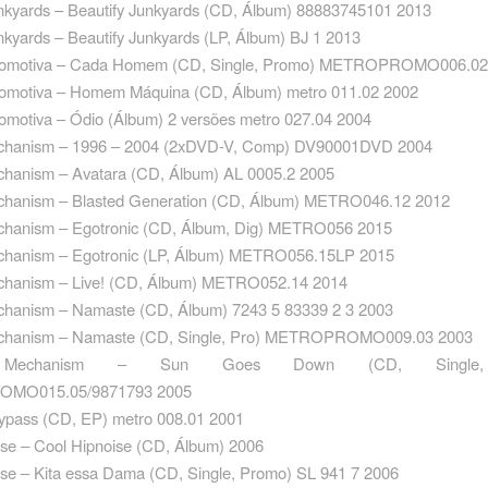
unkyards – Beautify Junkyards ‎(CD, Álbum) 88883745101 2013
nkyards – Beautify Junkyards ‎(LP, Álbum) BJ 1 2013
ocomotiva – Cada Homem ‎(CD, Single, Promo) METROPROMO006.02
comotiva – Homem Máquina ‎(CD, Álbum) metro 011.02 2002
comotiva – Ódio (Álbum) 2 versões metro 027.04 2004
chanism – 1996 – 2004 ‎(2xDVD-V, Comp) DV90001DVD 2004
chanism – Avatara ‎(CD, Álbum) AL 0005.2 2005
chanism – Blasted Generation ‎(CD, Álbum) METRO046.12 2012
chanism – Egotronic ‎(CD, Álbum, Dig) METRO056 2015
chanism – Egotronic ‎(LP, Álbum) METRO056.15LP 2015
chanism – Live! ‎(CD, Álbum) METRO052.14 2014
chanism – Namaste ‎(CD, Álbum) 7243 5 83339 2 3 2003
chanism – Namaste ‎(CD, Single, Pro) METROPROMO009.03 2003
d Mechanism – Sun Goes Down ‎(CD, Single,
MO015.05/9871793 2005
ypass ‎(CD, EP) metro 008.01 2001
se – Cool Hipnoise ‎(CD, Álbum) 2006
se – Kita essa Dama ‎(CD, Single, Promo) SL 941 7 2006