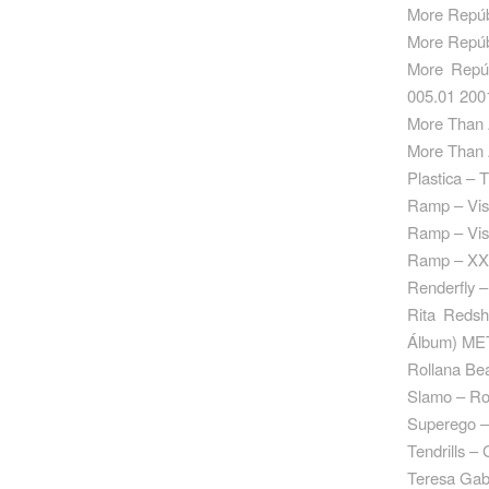
More Repúb
More Repúb
More Repú
005.01 200
More Than 
More Than 
Plastica –
Ramp – Vis
Ramp – Vis
Ramp – XX
Renderfly 
Rita Redsh
Álbum) ME
Rollana Be
Slamo – Ro
Superego –
Tendrills 
Teresa Gab