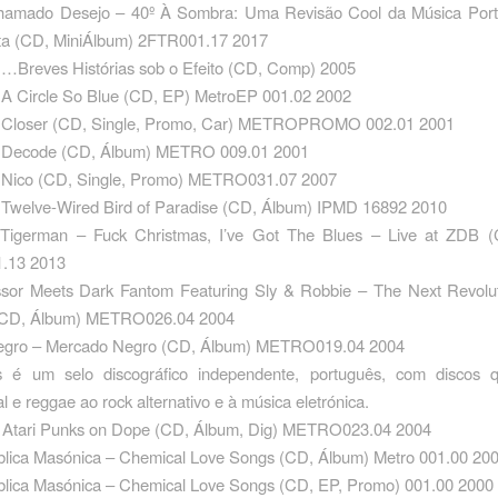
Chamado Desejo – 40º À Sombra: Uma Revisão Cool da Música Por
ta (CD, MiniÁlbum) 2FTR001.17 2017
 …Breves Histórias sob o Efeito ‎(CD, Comp) 2005
 A Circle So Blue ‎(CD, EP) MetroEP 001.02 2002
– Closer ‎(CD, Single, Promo, Car) METROPROMO 002.01 2001
– Decode ‎(CD, Álbum) METRO 009.01 2001
– Nico ‎(CD, Single, Promo) METRO031.07 2007
 Twelve-Wired Bird of Paradise ‎(CD, Álbum) IPMD 16892 2010
Tigerman – Fuck Christmas, I’ve Got The Blues – Live at ZDB 
.13 2013
sor Meets Dark Fantom Featuring Sly & Robbie – The Next Revolut
‎(CD, Álbum) METRO026.04 2004
gro – Mercado Negro ‎(CD, Álbum) METRO019.04 2004
s é um selo discográfico independente, português, com discos
l e reggae ao rock alternativo e à música eletrónica.
 Atari Punks on Dope ‎(CD, Álbum, Dig) METRO023.04 2004
lica Masónica – Chemical Love Songs (CD, Álbum) Metro 001.00 20
lica Masónica – Chemical Love Songs ‎(CD, EP, Promo) 001.00 2000