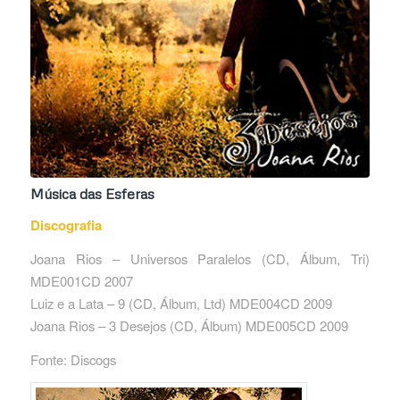
Música das Esferas
Discografia
Joana Rios – Universos Paralelos ‎(CD, Álbum, Tri)
MDE001CD 2007
Luiz e a Lata – 9 ‎(CD, Álbum, Ltd) MDE004CD 2009
Joana Rios – 3 Desejos ‎(CD, Álbum) MDE005CD 2009
Fonte: Discogs