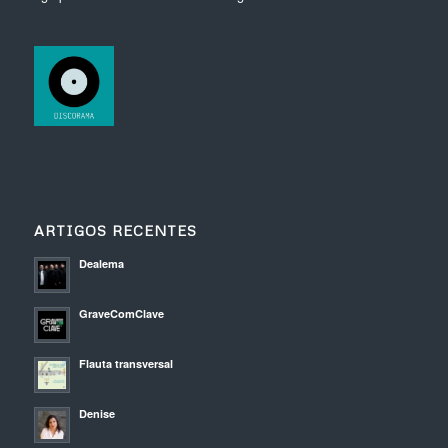
ARTIGOS RECENTES
Dealema
GraveComClave
Flauta transversal
Denise