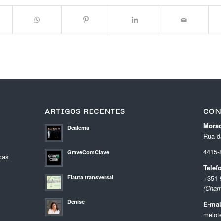
ARTIGOS RECENTES
CON
Morad
Dealema
Rua da
4415
GraveComClave
cas
Telef
Flauta transversal
+351 
(Cham
Denise
E-mai
melot