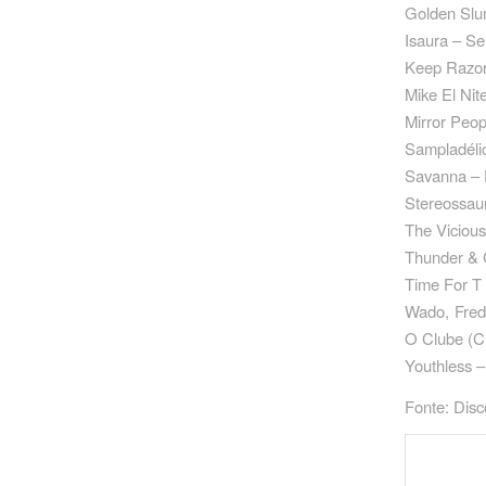
Golden Slu
Isaura – S
Keep Razor
Mike El Nit
Mirror Peo
Sampladélic
Savanna – 
Stereossau
The Vicious
Thunder & 
Time For T 
Wado, Fred
O Clube ‎(
Youthless 
Fonte: Dis