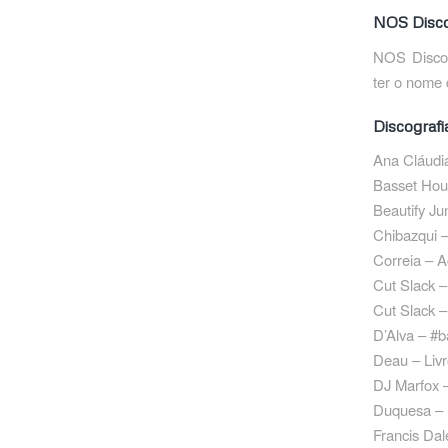
NOS Disc
NOS Discos
ter o nome
Discografi
Ana Cláudi
Basset Hou
Beautify J
Chibazqui 
Correia – 
Cut Slack –
Cut Slack –
D’Alva – #
Deau – Liv
DJ Marfox 
Duquesa – 
Francis Da