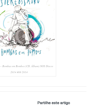
o – Bombas em Bombos ‎(CD, Álbum) NOS Discos
2014 #08 2014
Partilhe este artigo