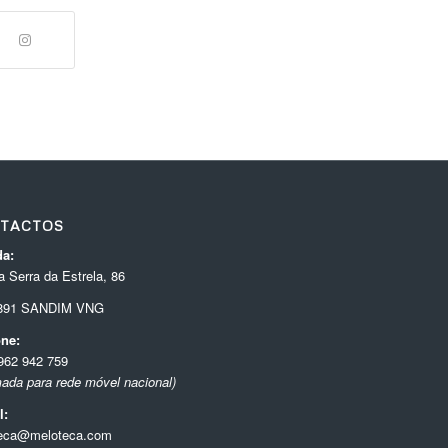
TACTOS
a:
 Serra da Estrela, 86
-891 SANDIM VNG
one:
962 942 759
ada para rede móvel nacional)
l:
eca@meloteca.com