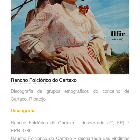
Rancho Folclórico
do Cartaxo
Discografia de grupos etnográficos do concelho de
Cartaxo, Ribatejo
Discografia
Rancho Folclórico
do Cartaxo –
desgarrada
‎(7″, EP) 7
EPR 3780
Rancho Folclórico
do Cartaxo –
desgarrada
das vindimas