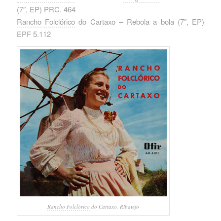
(7″, EP) PRC. 464
Rancho Folclórico
do Cartaxo – Rebola a bola ‎(7″, EP)
EPF 5.112
Rancho Folclórico
do Cartaxo, Ribatejo