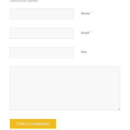
Deixe a sua opinião!
*
Nome
*
Email
Site