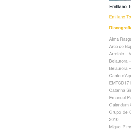
Emiliano T
Emiliano To
Discografi
Alma Rasga
Arco do Bo
Arrefole –
Belaurora 
Belaurora 
Canto d’Aq
EMTCD171/
Catarina S
Emanuel Pa
Galandum G
Grupo de C
2010
Miguel Pim