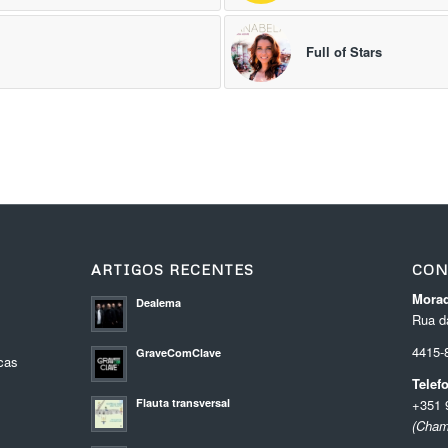
Full of Stars
ARTIGOS RECENTES
CON
Morad
Dealema
Rua da
4415
GraveComClave
cas
Telef
Flauta transversal
+351 
(Cham