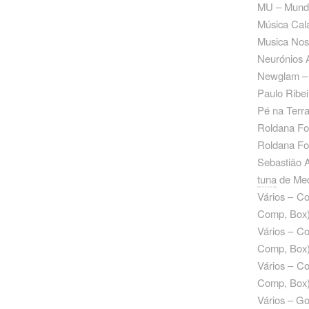
MU – Mund
Música Cal
Musica Nos
Neurónios 
Newglam – 
Paulo Ribe
Pé na Terr
Roldana Fo
Roldana Fo
Sebastião 
tuna
de Med
Vários – C
Comp, Box
Vários – C
Comp, Box
Vários – C
Comp, Box
Vários – G