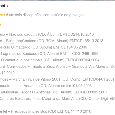
oste
ste
é um selo discográfico com estúdio de gravação.
a
da – Não sou daqui… ‎(CD, Álbum) EMTCD214/16 2016
jo –
Baile
(en)Cantado ‎(CD-ROM, Álbum) EMTCD185/13 2013
 Veículo Climatizado ‎(CD, Álbum) EMTCD104/06 2006
– Lágrimas de Saudade ‎(CD, Álbum) EMT – CD012/99 1999
– O cantar que nos embala ‎(CD, Álbum) EMTCD087/04 2004
ui & Convidados – Tributo a Zeca Afonso – Grândola Vila Morena ‎(2
12 2012
imões – Marcha Praia de Vitória 2001 (CD, Comp) EMTCD04/01 2001
quete – Luna Aquarius ‎(CD, Álbum) emtcd101/05 2005
alundaina – Modas I Anzonas ‎(CD, Álbum) EMTCD088/05 2007
antares Belaurora – da Maior e da Mais Alta ‎(CD, Comp, Dig) 
entel – Preciosos Imprevistos ‎(CD) EMTCD144/10 2010