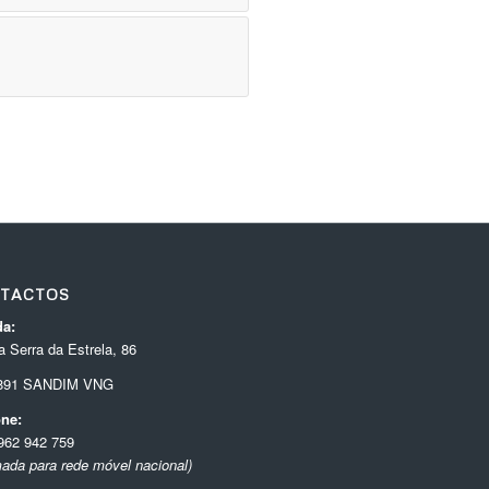
TACTOS
a:
 Serra da Estrela, 86
-891 SANDIM VNG
one:
962 942 759
ada para rede móvel nacional)