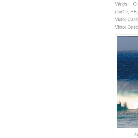
Vários – O 
‎(4xCD, R
Victor Cast
Victor Cas
Em