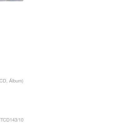
xCD, Álbum)
EMTCD143/10