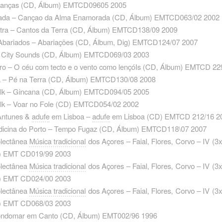
anças ‎(CD, Álbum) EMTCD09605 2005
ada – Cançao da Alma Enamorada ‎(CD, Álbum) EMTCD063/02 2002
tra – Cantos da Terra ‎(CD, Álbum) EMTCD138/09 2009
Abariados – Abariações ‎(CD, Álbum, Dig) EMTCD124/07 2007
City Sounds ‎(CD, Álbum) EMTCD069/03 2003
iro – O céu com tecto e o vento como lençóIs ‎(CD, Álbum) EMTCD 22
a – Pé na Terra ‎(CD, Álbum) EMTCD130/08 2008
lk – Gincana ‎(CD, Álbum) EMTCD094/05 2005
lk – Voar no Fole ‎(CD) EMTCD054/02 2002
Antunes &
adufe
em Lisboa –
adufe
em Lisboa ‎(CD) EMTCD 212/16 2
icina do Porto – Tempo Fugaz ‎(CD, Álbum) EMTCD118\07 2007
olectânea
Música tradicional
dos Açores – Faial, Flores, Corvo – IV ‎(
) EMT CD019/99 2003
olectânea
Música tradicional
dos Açores – Faial, Flores, Corvo – IV ‎(
) EMT CD024/00 2003
olectânea
Música tradicional
dos Açores – Faial, Flores, Corvo – IV ‎(
) EMT CD068/03 2003
ondomar em Canto ‎(CD, Álbum) EMT002/96 1996