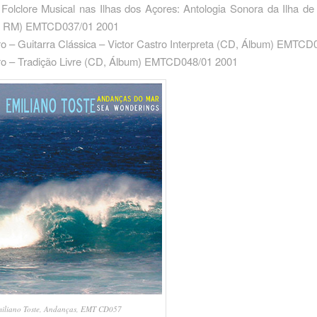
Folclore Musical nas Ilhas dos Açores: Antologia Sonora da Ilha d
E, RM) EMTCD037/01 2001
ro – Guitarra Clássica – Victor Castro Interpreta ‎(CD, Álbum) EMTC
tro – Tradição Livre ‎(CD, Álbum) EMTCD048/01 2001
iliano Toste, Andanças, EMT CD057