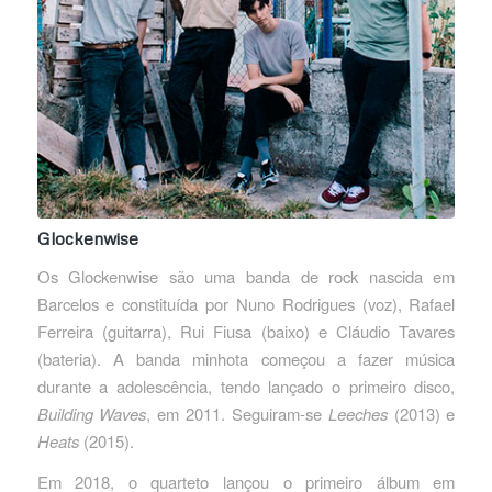
Glockenwise
Os Glockenwise são uma banda de rock nascida em
Barcelos e constituída por Nuno Rodrigues (voz), Rafael
Ferreira (guitarra), Rui Fiusa (baixo) e Cláudio Tavares
(bateria). A banda minhota começou a fazer música
durante a adolescência, tendo lançado o primeiro disco,
Building Waves
, em 2011. Seguiram-se
Leeches
(2013) e
Heats
(2015).
Em 2018, o quarteto lançou o primeiro álbum em