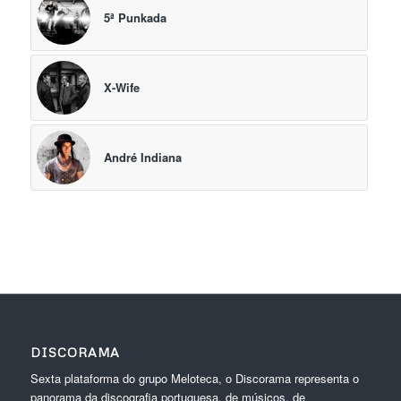
5ª Punkada
X-Wife
André Indiana
DISCORAMA
Sexta plataforma do grupo Meloteca, o Discorama representa o
panorama da discografia portuguesa, de músicos, de