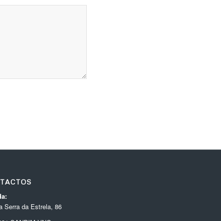
TACTOS
a:
 Serra da Estrela, 86