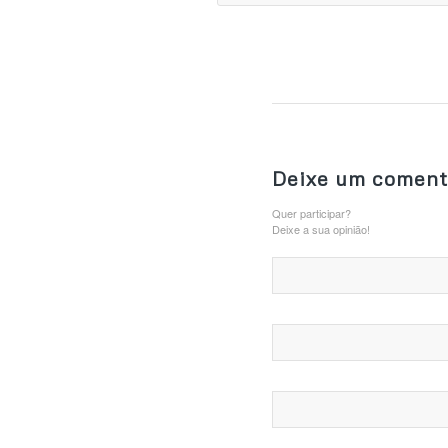
Deixe um coment
Quer participar?
Deixe a sua opinião!