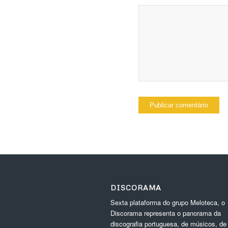
DISCORAMA
Sexta plataforma do grupo Meloteca, o
Discorama representa o panorama da
discografia portuguesa, de músicos, de