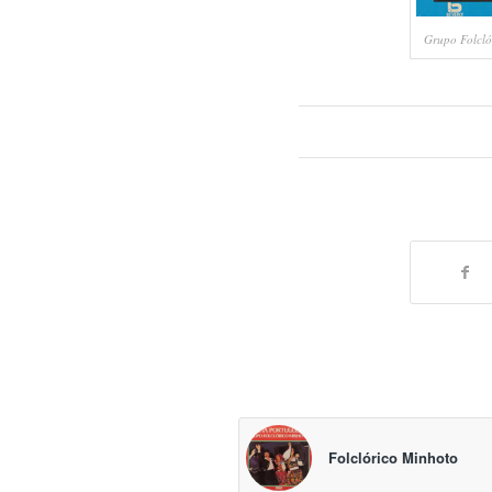
Grupo Folcló
Folclórico Minhoto