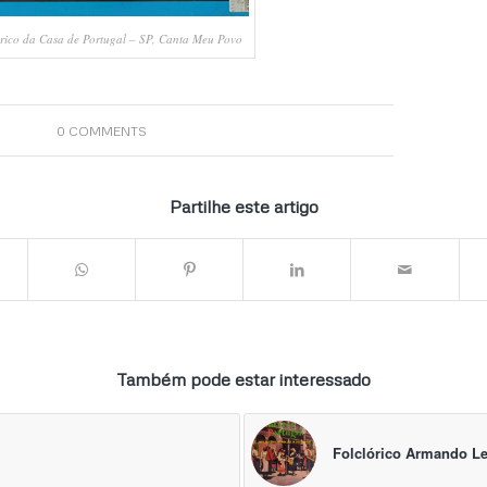
rico da Casa de Portugal – SP, Canta Meu Povo
0 COMMENTS
Partilhe este artigo
Também pode estar interessado
Folclórico Armando L