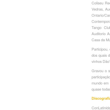
Coliseu Re
Vedras, Au
Ontario/Ca
Contempora
Tango Club
Auditorio A
Casa da Mús
Participou
dos quais 
vinhos Dão”
Gravou o s
participaç
mundo em 2
quase toda
Discografi
ConLatinid