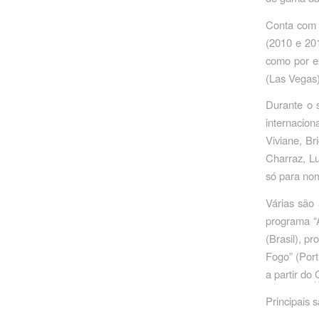
Conta com d
(2010 e 201
como por ex
(Las Vegas)
Durante o 
internacio
Viviane, Br
Charraz, L
só para no
Várias são
programa “
(Brasil), p
Fogo” (Port
a partir do
Principais 