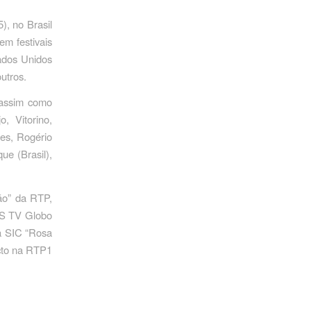
), no Brasil
em festivais
tados Unidos
utros.
 assim como
, Vitorino,
ões, Rogério
ue (Brasil),
ão” da RTP,
BS TV Globo
da SIC “Rosa
ecto na RTP1