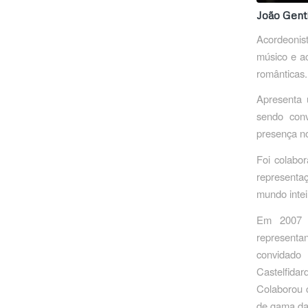
João Genti
Acordeonis
músico e ac
românticas.
Apresenta 
sendo conv
presença no
Foi colabo
representaç
mundo intei
Em 2007 c
representa
convidado
Castelfida
Colaborou 
de gama da