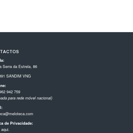
TACTOS
a:
 Serra da Estrela, 86
-891 SANDIM VNG
one:
962 942 759
ada para rede móvel nacional)
l:
eca@meloteca.com
ica de Privacidade:
 aqui.