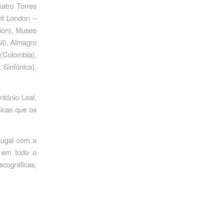
atro Torres
of London –
ion), Museo
l), Almagro
(Colombia),
 Sinfónica),
tónio Leal,
icas que os
tugal com a
o em todo o
cográficas,