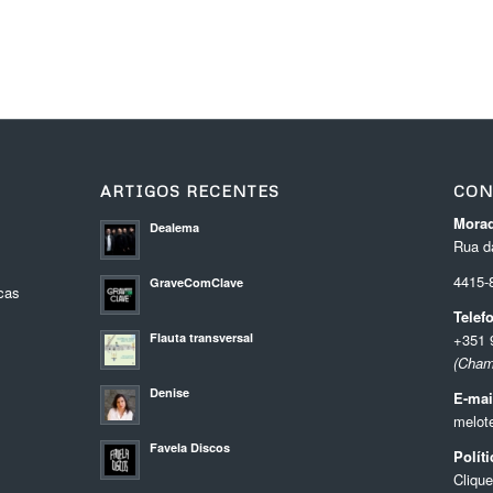
ARTIGOS RECENTES
CON
Morad
Dealema
Rua da
4415
GraveComClave
cas
Telef
Flauta transversal
+351 
(Cham
Denise
E-mai
melot
Favela Discos
Polít
Clique