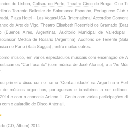
creios de Lisboa,
Coliseu do Porto
,
Theatro Circo
de Braga, Cine Te
ditorio Torrente Ballester de Salamanca-Espanha, Portuguese Club 
nadá, Plaza Hotel – Las Vegas/USA (International Accordion Convent
neo de Arte de Vigo, Theatro Elisabeth Rosenfeld de Gramado (Brasi
 (Buenos Aires, Argentina), Auditorio Municipal de Valledupar 
sociasion Médica de Rosario (Argentina), Auditorio de Tenerife (Sala
ica no Porto (Sala Suggia) , entre muitos outros.
, como músico, em vários espectáculos musicais com encenação de An
destacamos “Contracanto” (com música de José Afonso), e a “As Mús
.
eu primeiro disco com o nome “ConLatinidade” na Argentina e Por
ão de músicos argentinos, portugueses e brasileiros, a ser editad
014 e com a chancela Antena 1. Conta com várias participações dis
s com o galardão de Disco Antena1.
a
ade ‎(CD, Álbum) 2014