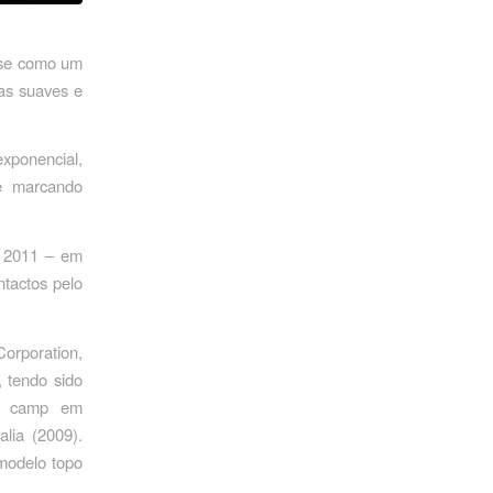
se como um
ias suaves e
xponencial,
 e marcando
a 2011 – em
ntactos pelo
rporation,
 tendo sido
on camp em
lia (2009).
modelo topo