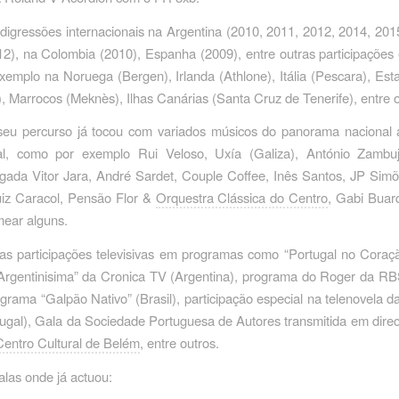
igressões internacionais na Argentina (2010, 2011, 2012, 2014, 2015
2), na Colombia (2010), Espanha (2009), entre outras participações 
emplo na Noruega (Bergen), Irlanda (Athlone), Itália (Pescara), Es
, Marrocos (Meknès), Ilhas Canárias (Santa Cruz de Tenerife), entre o
seu percurso já tocou com variados músicos do panorama nacional
nal, como por exemplo Rui Veloso, Uxía (Galiza), António Zambujo
igada Vitor Jara, André Sardet, Couple Coffee, Inês Santos, JP Sim
uiz Caracol, Pensão Flor &
Orquestra Clássica do Centro
, Gabi Buarq
mear alguns.
 as participações televisivas em programas como “Portugal no Coraç
Argentinisima” da Cronica TV (Argentina), programa do Roger da R
rograma “Galpão Nativo” (Brasil), participação especial na telenovela 
ugal), Gala da Sociedade Portuguesa de Autores transmitida em dir
Centro Cultural de Belém
, entre outros.
salas onde já actuou: