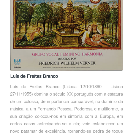
Luís de Freitas Branco
Luís de Freitas Branco (Lisboa 12/10/1890 – Lisboa
27/11/1955) domina o século XX português com a estatura
de um colosso, de importância comparável, no domínio da
música, a um Fernando Pessoa. Poderosa e multiforme, a
sua criação colocou-nos em sintonia com a Europa, em
certos casos antecipando-se a ela; veio estabelecer um
novo patamar de excelência, tornando-se pedra de toque