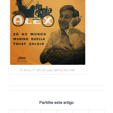
D. Elvira ‎(7″, EP)
Alvorada
AEP 60 882 1966
Partilhe este artigo