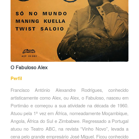
O Fabuloso Alex
Perfil
Francisco António Alexandre Rodrigues, conhecido
artisticamente como Alex, ou Alex, o Fabuloso, nasceu em
Portimão e começou a sua atividade na década de 1960.
Atuou pela 1ª vez em África, nomeadamente Moçambique,
Angola, África do Sul e Zimbabwe. Regressado a Portugal
atuou no Teatro ABC, na revista “Vinho Novo”, levada a
cena pelo grande empresário José Miguel. Ficou conhecido