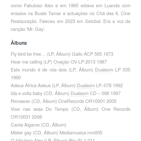
como Fabuloso Alex e em 1965 estava em Luanda com
ensaios na Buate Tamar e actuações no Chá das 6, Cine
Restauração. Faleceu em 2023 em Setúbal. Era a voz da
canção ‘Mr. Gay’.
Álbuns
Fly bird be free… ‎(LP, Álbum) Gallo ACP 565 1973
Hear me calling ‎(LP)
Ovação
OV-LP-2013 1987
Este mundo é de nós dois ‎(LP, Álbum)
Dualsom
LP 035
1990
Adeus África Adeus ‎(LP, Álbum)
Dualsom
LP.-078 1992
Ida e volta baby ‎(CD, Álbum)
Dualsom
CD – 096 1997
Renascer ‎(CD, Álbum) OneRecords OR10001 2005
Voar nas asas Do Tempo ‎(CD, Álbum) One Records
OR10031 2008
Canta Algarve ‎(CD, Álbum)
Mister gay ‎(CD, Álbum) Mediamusica mm005
O fabuloso Alex ‎(LP, Álbum) Big (5) 1.011