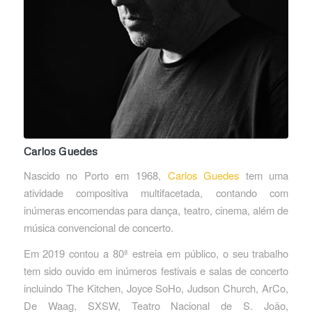
Carlos Guedes
Nascido no Porto em 1968,
Carlos Guedes
tem uma
atividade compositiva multifacetada, contando com
inúmeras encomendas para dança, teatro, cinema, além de
música convencional de concerto.
Em 2019 contou a 80ª estreia em público, o seu trabalho
tem sido ouvido em inúmeros festivais e salas de concerto
incluindo The Kitchen, Joyce SoHo, Judson Church, ArCo,
De Waag, SXSW, Teatro Nacional de S. João,