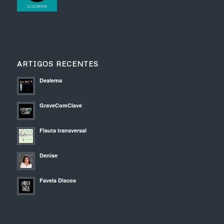
ARTIGOS RECENTES
Dealema
GraveComClave
Flauta transversal
Denise
Favela Discos