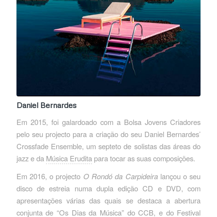
Daniel Bernardes
Em 2015, foi galardoado com a Bolsa Jovens Criadores
pelo seu projecto para a criação do seu Daniel Bernardes’
Crossfade Ensemble, um septeto de solistas das áreas do
jazz e da
Música Erudita
para tocar as suas composições.
Em 2016, o projecto
O Rondó da Carpideira
lançou o seu
disco de estreia numa dupla edição CD e DVD, com
apresentações várias das quais se destaca a abertura
conjunta de “Os Dias da Música” do CCB, e do Festival