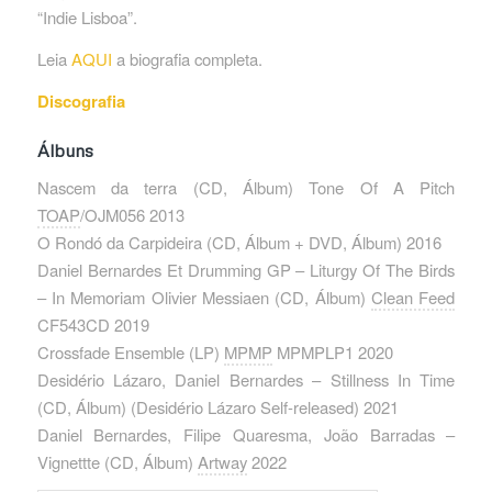
“Indie Lisboa”.
Leia
AQUI
a biografia completa.
Discografia
Álbuns
Nascem da terra ‎(CD, Álbum) Tone Of A Pitch
TOAP
/OJM056 2013
O Rondó da Carpideira ‎(CD, Álbum + DVD, Álbum) 2016
Daniel Bernardes Et Drumming GP – Liturgy Of The Birds
– In Memoriam Olivier Messiaen ‎(CD, Álbum)
Clean Feed
CF543CD 2019
Crossfade Ensemble ‎(LP)
MPMP
MPMPLP1 2020
Desidério Lázaro, Daniel Bernardes – Stillness In Time
‎(CD, Álbum) (Desidério Lázaro Self-released) 2021
Daniel Bernardes, Filipe Quaresma, João Barradas –
Vignettte ‎(CD, Álbum)
Artway
2022