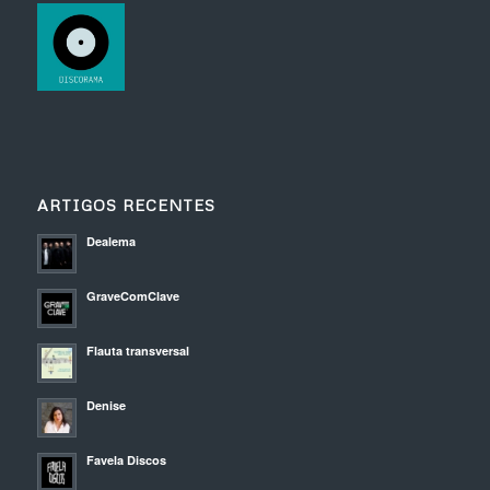
ARTIGOS RECENTES
Dealema
GraveComClave
Flauta transversal
Denise
Favela Discos