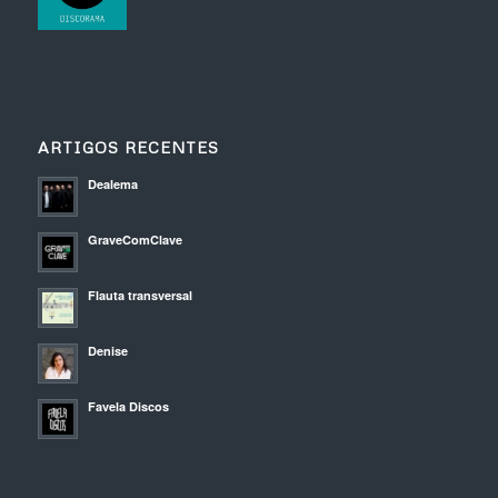
ARTIGOS RECENTES
Dealema
GraveComClave
Flauta transversal
Denise
Favela Discos