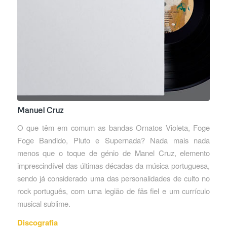
Manuel Cruz
O que têm em comum as bandas Ornatos Violeta, Foge
Foge Bandido, Pluto e Supernada? Nada mais nada
menos que o toque de génio de Manel Cruz, elemento
imprescindível das últimas décadas da música portuguesa,
sendo já considerado uma das personalidades de culto no
rock português, com uma legião de fãs fiel e um currículo
musical sublime.
Discografia